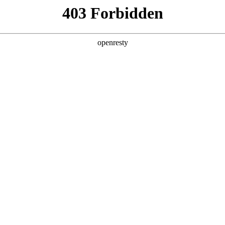
地
全新一代 瑞虎9
瑞虎9X